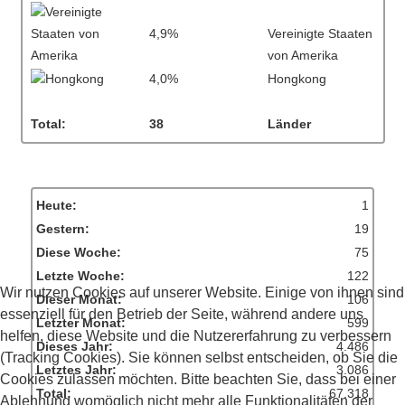
4,9%
Vereinigte Staaten
von Amerika
4,0%
Hongkong
Total:
38
Länder
Heute:
1
Gestern:
19
Diese Woche:
75
Letzte Woche:
122
Wir nutzen Cookies auf unserer Website. Einige von ihnen sind
Dieser Monat:
106
essenziell für den Betrieb der Seite, während andere uns
Letzter Monat:
599
helfen, diese Website und die Nutzererfahrung zu verbessern
Dieses Jahr:
4.486
(Tracking Cookies). Sie können selbst entscheiden, ob Sie die
Letztes Jahr:
3.086
Cookies zulassen möchten. Bitte beachten Sie, dass bei einer
Total:
67.318
Ablehnung womöglich nicht mehr alle Funktionalitäten der